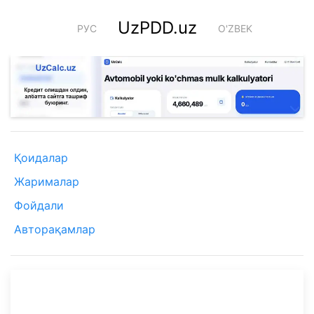
UzPDD.uz
РУС
O'ZBEK
Қоидалар
Жарималар
Фойдали
Авторақамлар