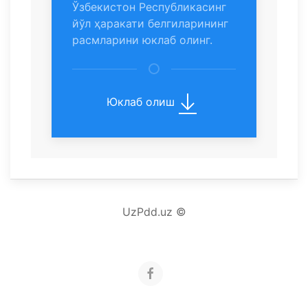
Ўзбекистон Республикасинг
йўл ҳаракати белгиларининг
расмларини юклаб олинг.
Юклаб олиш
UzPdd.uz ©